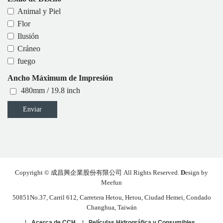
Animal y Piel
Flor
Ilusión
Cráneo
fuego
Ancho Máximum de Impresión
480mm / 19.8 inch
Copyright © 成昌興企業股份有限公司 All Rights Reserved.
D
esign by
Meefun
50851No.37, Carril 612, Carretera Hetou, Hetou, Ciudad Hemei, Condado
Changhua, Taiwán
|
Acerca de CCH
|
Películas Hidrográfica y Consumibles